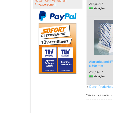
Nutzer. Kein Verkauf an
216,43 € *
Privatpersonen!
Verfügbar
Abtropfgestell P
x 500 mm
258,14 € *
Verfügbar
Durch Produkte b
*
Preise zzgl. MwSt., z