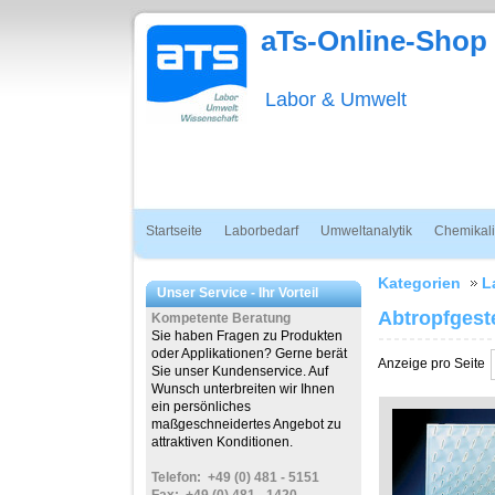
aTs-Online-Shop
Labor & Umwelt
Startseite
Laborbedarf
Umweltanalytik
Chemikal
Kategorien
L
Unser Service - Ihr Vorteil
Abtropfgeste
Kompetente Beratung
Sie haben Fragen zu Produkten
oder Applikationen? Gerne berät
Anzeige pro Seite
Sie unser Kundenservice.
Auf
Wunsch unterbreiten wir Ihnen
ein persönliches
maßgeschneidertes Angebot zu
attraktiven Konditionen.
Telefon: +49 (0) 481 - 5151