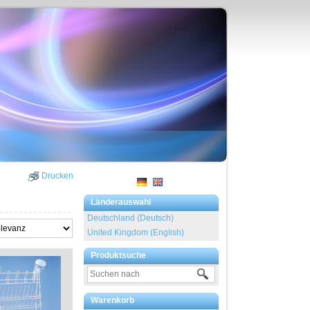
Drucken
Länderauswahl
Deutschland (Deutsch)
United Kingdom (English)
Produktsuche
Warenkorb