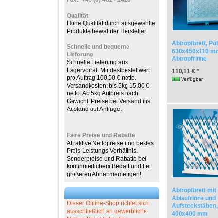
Fax: +49 (0) 481 - 1420
Qualität
Hohe Qualität durch ausgewählte
Produkte bewährter Hersteller.
Abtropfbrett, Pol
Schnelle und bequeme
630x450x110 mm
Lieferung
Abtropfrinne
Schnelle Lieferung aus
Lagervorrat. Mindestbestellwert
110,11 € *
pro Auftrag 100,00 € netto.
Verfügbar
Versandkosten: bis 5kg 15,00 €
netto. Ab 5kg Aufpreis nach
Gewicht. Preise bei Versand ins
Ausland auf Anfrage.
Faire Preise und Rabatte
Attraktive Nettopreise und bestes
Preis-Leistungs-Verhältnis.
Sonderpreise und Rabatte bei
kontinuierlichem Bedarf und bei
größeren Abnahmemengen!
Abtropfbrett mit
Ablaufrinne und
Dieser Online-Shop richtet sich
Aufsteckstäben,
ausschließlich an gewerbliche
400x400 mm