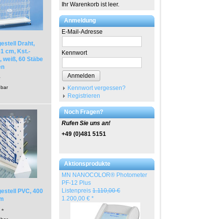
Ihr Warenkorb ist leer.
Anmeldung
E-Mail-Adresse
estell Draht,
1 cm, Kst.-
Kennwort
 weiß, 60 Stäbe
en
Anmelden
*
Kennwort vergessen?
gbar
Registrieren
Noch Fragen?
Rufen Sie uns an!
+49 (0)481 5151
Aktionsprodukte
MN NANOCOLOR® Photometer
PF-12 Plus
Listenpreis
1.110,00 €
estell PVC, 400
1.200,00 € *
mm
 *