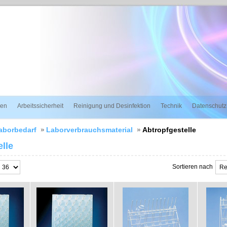
ien
Arbeitssicherheit
Reinigung und Desinfektion
Technik
Datenschutz
aborbedarf
Laborverbrauchsmaterial
Abtropfgestelle
lle
Sortieren nach