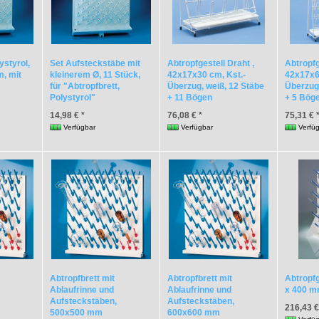
ystyrol,
Set Aufsteckstäbe mit
Abtropfgestell Draht ,
Abtropfg
, mit
kleinerem Ø, 11 Stück,
42x17x30 cm, Kst.-
42x17x6
für "Abtropfbrett,
Überzug, weiß, 12 Stäbe
Überzug,
Polystyrol"
+ 11 Bögen
+ 5 Bög
14,98 € *
76,08 € *
75,31 € 
Verfügbar
Verfügbar
Verfü
Abtropfbrett mit
Abtropfbrett mit
Abtropfg
Ablaufrinne und
Ablaufrinne und
x 400 
Aufsteckstäben,
Aufsteckstäben,
216,43 €
500x500 mm
600x600 mm