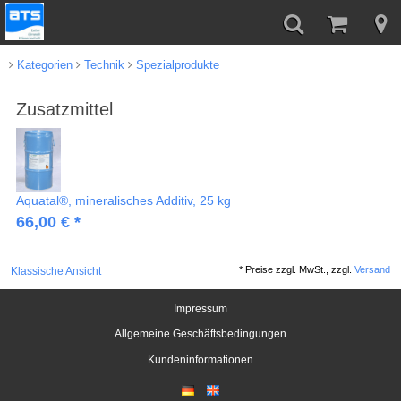
Kategorien
Technik
Spezialprodukte
Zusatzmittel
Aquatal®, mineralisches Additiv, 25 kg
66,00 € *
*
Preise zzgl. MwSt., zzgl.
Versand
Klassische Ansicht
Impressum
Allgemeine Geschäftsbedingungen
Kundeninformationen